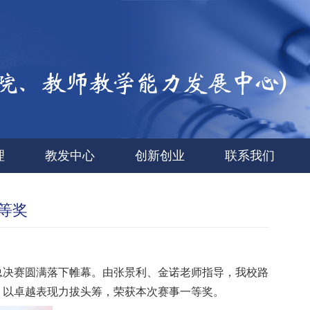
理
教发中心
创新创业
联系我们
等奖
总决赛圆满
落下帷
幕
。
由张景利、金诺老师指导，我校路
，以卓越表现力拔头筹，荣获本次赛事一等奖。