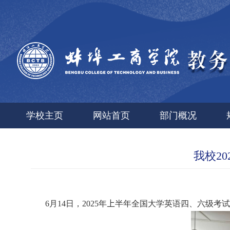
学校主页
网站首页
部门概况
我校2
6
月
1
4
日，
202
5
年
上
半年全国大学英语四、六级考试