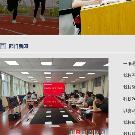
部门新闻
一纸通
我校召
我校
我校
以赛赋
我校
1
2
3
4
5
6
我校