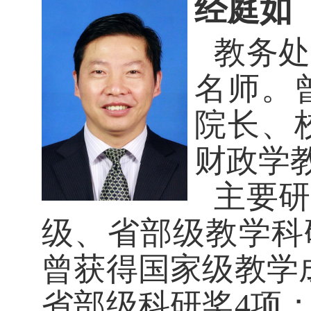
经庭如
教务处
名师。
院长、
财政学
主要研
级、省部级教学科
曾获得国家级教学
省部级科研奖
4项